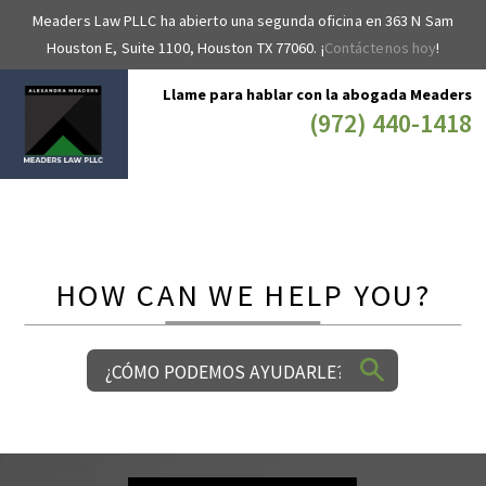
Meaders Law PLLC ha abierto una segunda oficina en 363 N Sam
Houston E, Suite 1100, Houston TX 77060. ¡
Contáctenos hoy
!
Llame para hablar con la abogada Meaders
(972) 440-1418
HOW CAN WE HELP YOU?